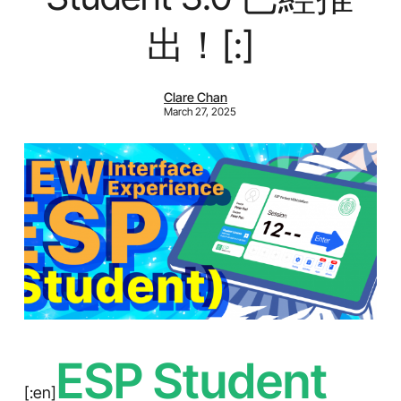
出！[:]
Clare Chan
March 27, 2025
ESP Student
[:en]