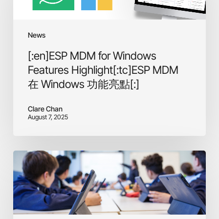
Features
Highlight[:tc]ESP
MDM
News
在
[:en]ESP MDM for Windows
Windows
功
Features Highlight[:tc]ESP MDM
能
在 Windows 功能亮點[:]
亮
點
Clare Chan
[:]
August 7, 2025
[:en]The
Importance
of
Mobile
Device
Management