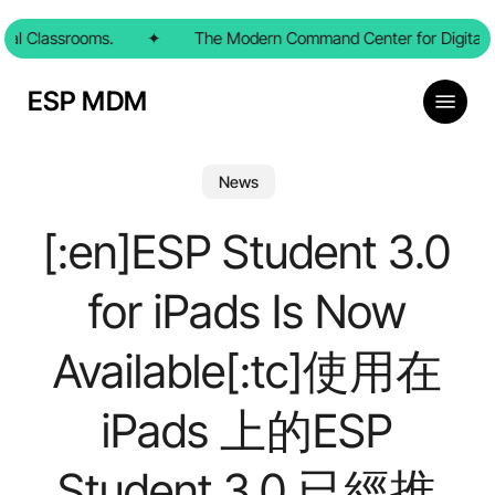
Skip
l Classrooms.
to
✦
The Modern Command Center for Digital Cl
main
content
Menu
ESP MDM
News
[:en]ESP Student 3.0
for iPads Is Now
Available[:tc]使用在
iPads 上的ESP
Student 3.0 已經推