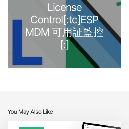
License
Control[:tc]ESP
MDM 可用証監控
[:]
You May Also Like
[:en]ESP