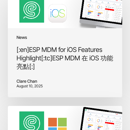
MDM
for
iOS
Features
Highlight[:tc]ESP
MDM
News
在
[:en]ESP MDM for iOS Features
iOS
功
Highlight[:tc]ESP MDM 在 iOS 功能
能
亮點[:]
亮
點
Clare Chan
[:]
August 10, 2025
[:en]ESP
MDM
for
Windows